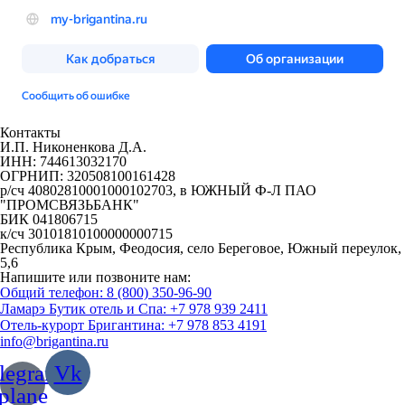
Контакты
И.П. Никоненкова Д.А.
ИНН: 744613032170
ОГРНИП: 320508100161428
р/сч 40802810001000102703, в ЮЖНЫЙ Ф-Л ПАО
"ПРОМСВЯЗЬБАНК"
БИК 041806715
к/сч 30101810100000000715
Республика Крым, Феодосия, село Береговое, Южный переулок,
5,6
Напишите или позвоните нам:
Общий телефон: 8 (800) 350-96-90
Ламарэ Бутик отель и Спа: +7 978 939 2411
Отель-курорт Бригантина: +7 978 853 4191
info@brigantina.ru
legram-
Vk
plane