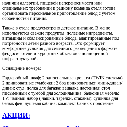
наличии аллергий, пищевой непереносимости или
специальных требований к рациону команда отеля готова
организовать персональное приготовление блюд с учетом
особенностей питания.
Также в отеле предусмотрено детское питание. В меню
используются свежие продукты, полезные ингредиенты,
витамины и сбалансированные блюда, адаптированные под
потребности детей разного возраста. Это формирует
комфортные условия для семейного размещения в формате
феодосия отели и курортных объектов с полноценной
инфраструктурой.
Оснащение номера:
Гардеробный шкаф; 2 односпальные кровати (TWIN система);
2 прикроватные тумбочки; 2 бра прикроватных; мини-диван/
диван; стул; полка для багажа; вешалка настенная; стол
письменный с тумбой для холодильника; балконная мебель;
TV; чайный набор ( чашки, тарелки, стаканы); сушилка для
белья; фен; душевая кабина; комплект банных полотенце.
АКЦИИ: