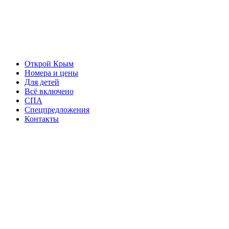
Открой Крым
Номера и цены
Для детей
Всё включено
СПА
Спецпредложения
Контакты