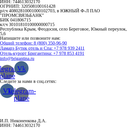
ИНН: 744613032170
ОГРНИП: 320508100161428
р/сч 40802810001000102703, в ЮЖНЫЙ Ф-Л ПАО
"ПРОМСВЯЗЬБАНК"
БИК 041806715
к/сч 30101810100000000715
Республика Крым, Феодосия, село Береговое, Южный переулок,
5,6
Напишите или позвоните нам:
Общий телефон: 8 (800) 350-96-90
Ламарэ Бутик отель и Спа: +7 978 939 2411
Отель-курорт Бригантина: +7 978 853 4191
info@brigantina.ru
legram-
Vk
plane
Следите за нами в соц.сетях:
Vk
Telegram-
plane
И.П. Никоненкова Д.А.
ИНН: 744613032170