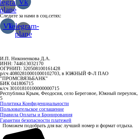
legram-
Vk
plane
Следите за нами в соц.сетях:
Vk
Telegram-
plane
И.П. Никоненкова Д.А.
ИНН: 744613032170
ОГРНИП: 320508100161428
р/сч 40802810001000102703, в ЮЖНЫЙ Ф-Л ПАО
"ПРОМСВЯЗЬБАНК"
БИК 041806715
к/сч 30101810100000000715
Республика Крым, Феодосия, село Береговое, Южный переулок,
5
Политика Конфиденциальности
Пользовательское соглашение
Правила Оплаты и Бронирования
Гарантии безопасности платежей
Поможем подобрать для вас лучший номер и формат отдыха.