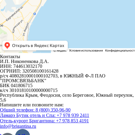
Контакты
И.П. Никоненкова Д.А.
ИНН: 744613032170
ОГРНИП: 320508100161428
р/сч 40802810001000102703, в ЮЖНЫЙ Ф-Л ПАО
"ПРОМСВЯЗЬБАНК"
БИК 041806715
к/сч 30101810100000000715
Республика Крым, Феодосия, село Береговое, Южный переулок,
5,6
Напишите или позвоните нам:
Общий телефон: 8 (800) 350-96-90
Ламарэ Бутик отель и Спа: +7 978 939 2411
Отель-курорт Бригантина: +7 978 853 4191
info@brigantina.ru