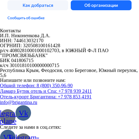
Контакты
И.П. Никоненкова Д.А.
ИНН: 744613032170
ОГРНИП: 320508100161428
р/сч 40802810001000102703, в ЮЖНЫЙ Ф-Л ПАО
"ПРОМСВЯЗЬБАНК"
БИК 041806715
к/сч 30101810100000000715
Республика Крым, Феодосия, село Береговое, Южный переулок,
5,6
Напишите или позвоните нам:
Общий телефон: 8 (800) 350-96-90
Ламарэ Бутик отель и Спа: +7 978 939 2411
Отель-курорт Бригантина: +7 978 853 4191
info@brigantina.ru
legram-
Vk
plane
Следите за нами в соц.сетях:
Vk
Telegram-