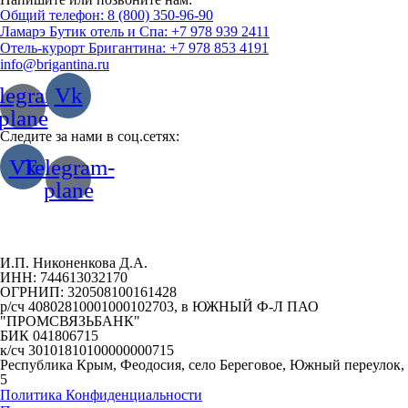
Общий телефон: 8 (800) 350-96-90
Ламарэ Бутик отель и Спа: +7 978 939 2411
Отель-курорт Бригантина: +7 978 853 4191
info@brigantina.ru
legram-
Vk
plane
Следите за нами в соц.сетях:
Vk
Telegram-
plane
И.П. Никоненкова Д.А.
ИНН: 744613032170
ОГРНИП: 320508100161428
р/сч 40802810001000102703, в ЮЖНЫЙ Ф-Л ПАО
"ПРОМСВЯЗЬБАНК"
БИК 041806715
к/сч 30101810100000000715
Республика Крым, Феодосия, село Береговое, Южный переулок,
5
Политика Конфиденциальности