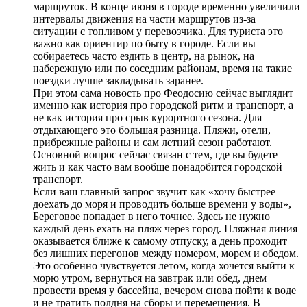
маршруток. В конце июня в городе временно увеличили
интервалы движения на части маршрутов из-за
ситуации с топливом у перевозчика. Для туриста это
важно как ориентир по быту в городе. Если вы
собираетесь часто ездить в центр, на рынок, на
набережную или по соседним районам, время на такие
поездки лучше закладывать заранее.
При этом сама новость про Феодосию сейчас выглядит
именно как история про городской ритм и транспорт, а
не как история про срыв курортного сезона. Для
отдыхающего это большая разница. Пляжи, отели,
прибрежные районы и сам летний сезон работают.
Основной вопрос сейчас связан с тем, где вы будете
жить и как часто вам вообще понадобится городской
транспорт.
Если ваш главный запрос звучит как «хочу быстрее
доехать до моря и проводить больше времени у воды»,
Береговое попадает в него точнее. Здесь не нужно
каждый день ехать на пляж через город. Пляжная линия
оказывается ближе к самому отпуску, а день проходит
без лишних перегонов между номером, морем и обедом.
Это особенно чувствуется летом, когда хочется выйти к
морю утром, вернуться на завтрак или обед, днем
провести время у бассейна, вечером снова пойти к воде
и не тратить полдня на сборы и перемещения. В